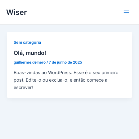
Ir
Wiser
para
Main
o
conteúdo
Men
Sem categoria
Olá, mundo!
guilherme.delnero
/
7 de junho de 2025
Boas-vindas ao WordPress. Esse é o seu primeiro
post. Edite-o ou exclua-o, e então comece a
escrever!